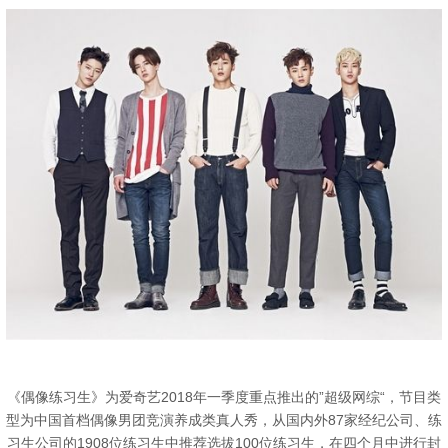
《偶像练习生》为爱奇艺2018年一季度重点推出的”超级网综“，节目类
型为中国首档偶像男团竞演养成类真人秀，从国内外87家经纪公司、练
习生公司的1908位练习生中推荐选拔100位练习生，在四个月中进行封