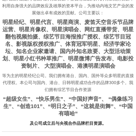
利用自身强大的品牌效应及雄厚的资本平台，为推动内地文艺产业的发
展做出卓有成效的贡献。公司主要以：
明星经纪、明星代言、明星商演、麦笛天空音乐节品牌
运营、明星肖像权、明星演唱会、网红直播带货、明星
翻包视频拍摄、综艺节目海报推广授权、综艺节目冠
名、影视版权授权推广、体育冠军明星、经济学家论
坛、知名企业家邀请、国内外知名政要、大型活动策
划、明星小红书种草推广、明星微博广告发布、电影投
资制片、 大型演唱会、港澳明星演唱会
等为主的明星经纪公司。我们拥有港台、国内、国外等众多明星的直接
代理权。本公司与国内、港台、日韩明星成功合作的品牌300多个。我
们拥有综艺节目合作资源
“
超级女生”、“快乐男生”、“中国好声音”、 “偶像练习
生”、“创造101”、“明日
之子”、“这就是街舞”、“
中国
有嘻哈”
及公司成立后与央视合作品牌栏目资源。