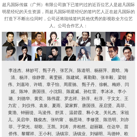
超凡国际传媒（广州）有限公司旗下已签约过的近百位艺人是超凡国际
明星经纪的天生资源，而超凡国际明星经纪的签约艺人正在超凡国际的
打造下不断出位同时，公司还将陆续
签约其他优秀的影视歌全方位艺
人。公司合作艺人：
李连杰、林妙可、甄子丹、张艺兴、陈道明、杨丽萍、鹿晗、海
清、杨洋、徐静蕾、蒋雯丽、陈建斌、蒋勤勤、张丰毅、梁朝
伟、刘嘉玲、许晴、章子怡、周星驰、 甄子丹、徐帆、梅婷、闫
妮、陈坤、唐国强、小沈阳、陈庭威、孙红雷、李冰冰、李小
璐、刘德华、黄奕、陈伟霆、罗志祥、孙淳、杜淳、于文文、王
力宏 、刘仪伟、袁泉、夏雨、梁家辉、唐国强、巫启贤、高菲、
黄渤、钟丽缇、马浚伟、舒淇 、温碧霞、释小龙、关礼杰、宋祖
儿、吴启华、魏俊杰、张钧甯 、杨思琦、李修贤、陈浩明、刘亦
菲、于荣光、胡歌、王凯、刘涛、井柏然、赵丽颖、任达华、苗
侨伟、黎耀祥、王小利、汤镇宗、汤镇业、刘锡明、马德钟、欧