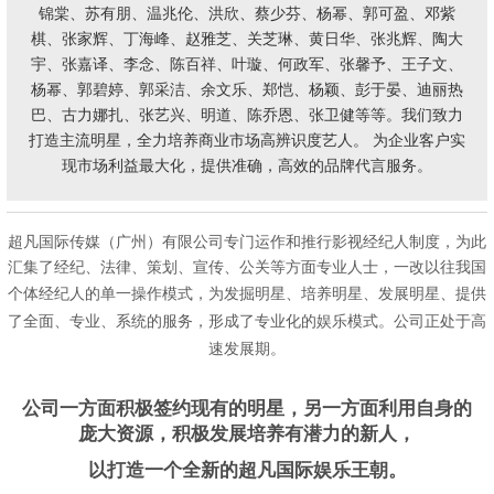
锦棠、苏有朋、温兆伦、洪欣、蔡少芬、杨幂、郭可盈、邓紫
棋、张家辉、丁海峰、赵雅芝、关芝琳、黄日华、张兆辉、陶大
宇、张嘉译、李念、陈百祥、
叶璇
、何政军、张馨予、王子文、
杨幂、郭碧婷、郭采洁、余文乐、郑恺、杨颖、彭于晏、迪丽热
巴、古力娜扎、张艺兴、明道、陈乔恩、张卫健等等。我们致力
打造主流明星，全力培养商业市场高辨识度艺人。 为企业客户实
现市场利益最大化，提供准确，高效的品牌代言服务。
超凡国际传媒（广州）有限公司专门运作和推行影视经纪人制度，为此
汇集了经纪、法律、策划、宣传、公关等方面专业人士，一改以往我国
个体经纪人的单一操作
模
式，为发掘明星、培养明星、发展明星、提供
了全面、专业、系
统的服务，形成了专业化的娱乐模式。公司正处于高
速发展期。
公司一方面积极签约现有的明星，另一方面利用自身的
庞大资源，积极发展培养有潜力的新人，
以打造一个全新的超凡国际娱乐王朝。